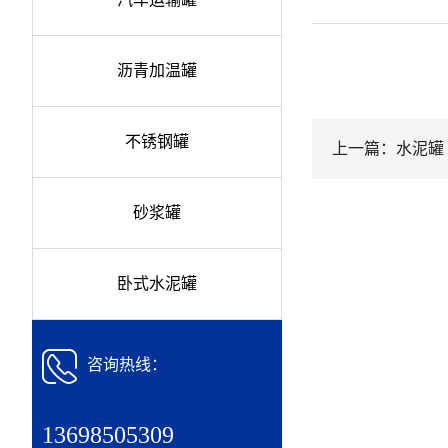
沥青加温罐
不锈钢罐
上一篇：水泥罐
砂浆罐
卧式水泥罐
咨询热线：
13698505309