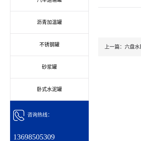
沥青加温罐
不锈钢罐
上一篇：六盘水
砂浆罐
卧式水泥罐
咨询热线：
13698505309