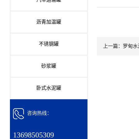
沥青加温罐
不锈钢罐
上一篇：罗甸水
砂浆罐
卧式水泥罐
咨询热线：
13698505309