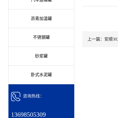
沥青加温罐
不锈钢罐
上一篇：安顺3
砂浆罐
卧式水泥罐
咨询热线：
13698505309