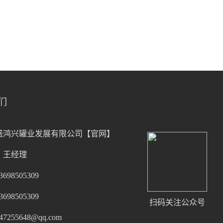
们
盛鸿兴罐业发展有限公司【官网】
：王经理
98505309
98505309
扫码关注公众号
255648@qq.com