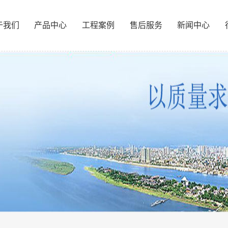
于我们
产品中心
工程案例
售后服务
新闻中心